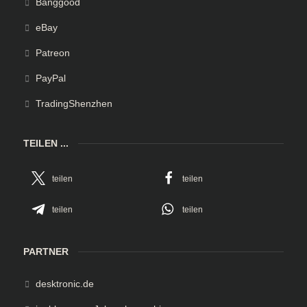
Banggood
eBay
Patreon
PayPal
TradingShenzhen
TEILEN ...
teilen
teilen
teilen
teilen
PARTNER
desktronic.de