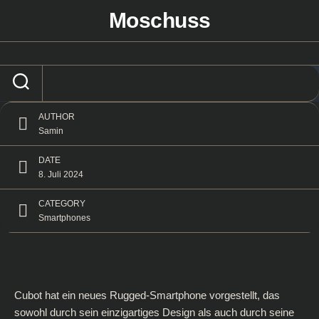
Skip
Moschuss
to
Cubot KingKong X: Das ultimative Rugged-
content
Smartphone für extreme Bedingungen
AUTHOR
Samin
DATE
8. Juli 2024
CATEGORY
Smartphones
Cubot hat ein neues Rugged-Smartphone vorgestellt, das
sowohl durch sein einzigartiges Design als auch durch seine